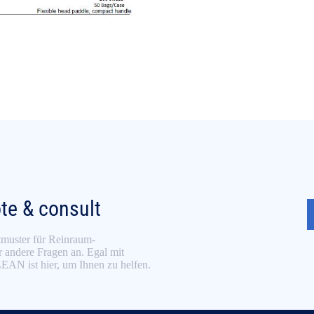
ote & consult
tmuster für Reinraum-
 andere Fragen an. Egal mit
AN ist hier, um Ihnen zu helfen.