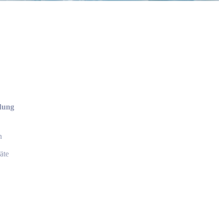
dung
n
äte