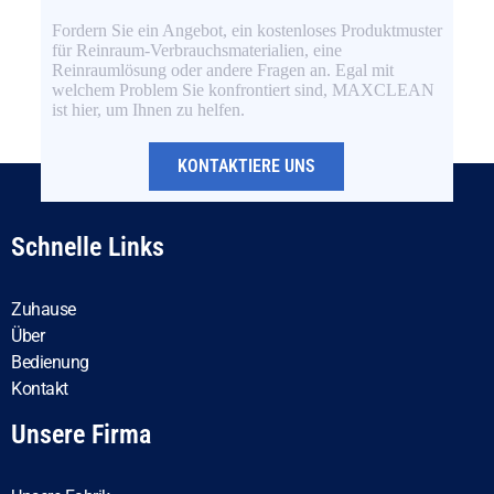
Fordern Sie ein Angebot, ein kostenloses Produktmuster
für Reinraum-Verbrauchsmaterialien, eine
Reinraumlösung oder andere Fragen an. Egal mit
welchem Problem Sie konfrontiert sind, MAXCLEAN
ist hier, um Ihnen zu helfen.
KONTAKTIERE UNS
Schnelle Links
Zuhause
Über
Bedienung
Kontakt
Unsere Firma